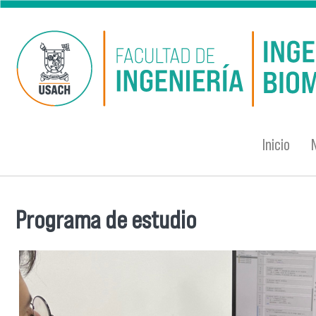
Pasar al contenido principal
Inicio
Programa de estudio
Se encuentra usted aquí