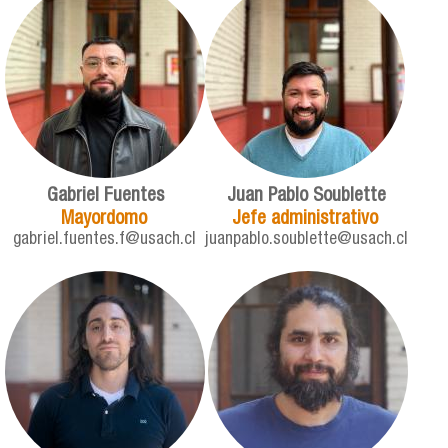
Gabriel Fuentes
Juan Pablo Soublette
Mayordomo
Jefe administrativo
gabriel.fuentes.f@usach.cl
juanpablo.soublette@usach.cl