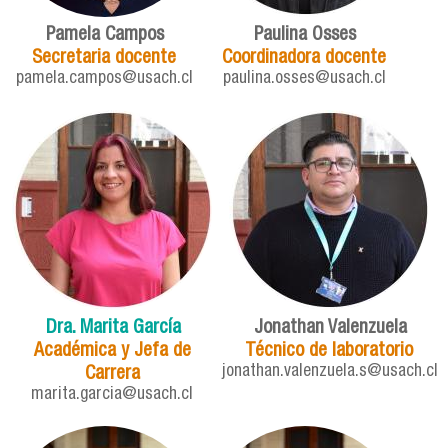
Pamela Campos
Paulina Osses
Secretaria docente
Coordinadora docente
pamela.campos@usach.cl
paulina.osses@usach.cl
Dra. Marita García
Jonathan Valenzuela
Académica y Jefa de
Técnico de laboratorio
jonathan.valenzuela.s@usach.cl
Carrera
marita.garcia@usach.cl