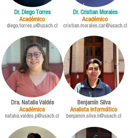
Dr. Diego Torres
Dr. Cristian Morales
Académico
Académico
diego.torres.u@usach.cl
cristian.morales.car@usach.cl
Dra. Natalia Valdés
Benjamín Silva
Académica
Analista informático
natalia.valdes.p@usach.cl
benjamin.silva.n@usach.cl